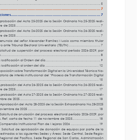
....................................................................................................................
5
....................................................................................................
7
 .......................................................................................................
7
ones
 ............................................................................................
7
ciones
 ............................................................................................
7
ación del Acta 25-2025 de la Sesión Ordinaria No.25-2025 reali
-
 de 2025
 .................................................................................................
7
robación del Acta 25-2025 de la Sesión Ordinaria No.25-2025 reali
-
ación del Acta 26-2025 de la Sesión Ordinaria No.26-2025 reali
-
re de 2025
 .................................................................................................
7
 de 2025
 .................................................................................................
7
robación del Acta 26-2025 de la Sesión Ordinaria No.26-2025 reali
-
ncia del señor Alexander Ramírez Mussio como miembro titular 
re de 2025
 .................................................................................................
7
nte Tribunal Electoral Universitario (TEUTN)
 ....................................
7
enuncia del señor Alexander Ramírez Mussio como miembro titular 
itud de suspensión del proceso electoral período 2026-2029, por 
 ante Tribunal Electoral Universitario (TEUTN)
 ....................................
7
...............................................................................................................
8
licitud de suspensión del proceso electoral período 2026-2029, por 
ificación al Orden del día
 ...............................................................
9
s
 ..................................................................................................................
8
ificación al orden del día
 .............................................................
12
odificación al Orden del día
 ...............................................................
9
sición sobre Transformación Digital en la Universidad Técnica Na
-
odificación al orden del día
 .............................................................
12
ria de interés institucional del “Proceso de Transformación Digital 
posición sobre Transformación Digital en la Universidad Técnica Na
-
.............................................................................................................
15
atoria de interés institucional del “Proceso de Transformación Digital 
bación del Acta 26-2025 de la Sesión Ordinaria No.26-2025 reali
-
..................................................................................................................
15
 de 2025
 ...............................................................................................
17
probación del Acta 26-2025 de la Sesión Ordinaria No.26-2025 reali
-
bación del Acta 27-2025 de la Sesión Ordinaria No.27-2025 reali
-
re de 2025
 ...............................................................................................
17
re de 2025
 ..........................................................................................
18
probación del Acta 27-2025 de la Sesión Ordinaria No.27-2025 reali
-
obación del Acta 28-2025 de la Sesión Extraordinaria No.28-2025 
viembre de 2025
 .................................................................................
18
embre de 2025
 ..........................................................................................
18
icitud de anulación del proceso electoral período 2026-2029, por 
Aprobación del Acta 28-2025 de la Sesión Extraordinaria No.28-2025 
 Ref. carta de fecha 11 de noviembre de 2025
 ..............................
18
 noviembre de 2025
 .................................................................................
18
pendio Institucional Plan de Mejoras 2026
 ................................
19
olicitud de anulación del proceso electoral período 2026-2029, por 
licitud de aprobación de donación de equipos por parte de la 
os. Ref. carta de fecha 11 de noviembre de 2025
 ..............................
18
tinados a las siguientes Sedes y Áreas: Sede Central, Sede Regio
-
Compendio Institucional Plan de Mejoras 2026
 ................................
19
onal del Pacífico, Sede Regional de San Carlos, Administración 
 Solicitud de aprobación de donación de equipos por parte de la 
estión de Tecnologías de la Información, Programa de Integración 
estinados a las siguientes Sedes y Áreas: Sede Central, Sede Regio
-
.............................................................................................................
21
gional del Pacífico, Sede Regional de San Carlos, Administración 
icitud  de  aprobación  de  donación  de  equipos  por  parte  de  la  